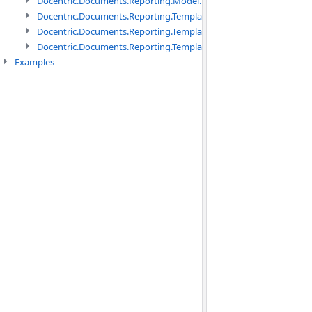
Docentric.Documents.Reporting.Model.Definitions namespace
Docentric.Documents.Reporting.TemplateManagement namespac
Docentric.Documents.Reporting.TemplateManagement.Metadata
Docentric.Documents.Reporting.TemplateManagement.Metadata
Examples